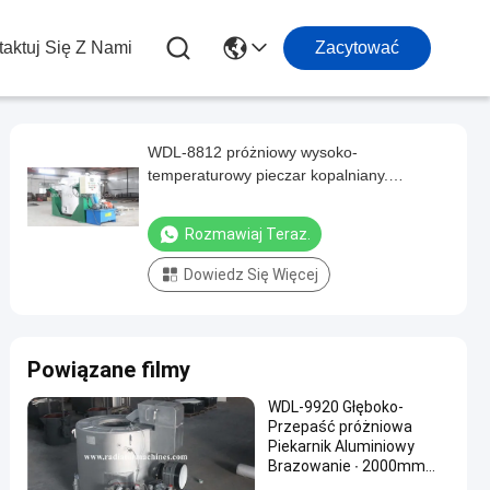
aktuj Się Z Nami
Zacytować
WDL-8812 próżniowy wysoko-
temperaturowy pieczar kopalniany.
Molibden ogrzewający wielkoskalowy
pieczar kopalniany.
Rozmawiaj Teraz.
Dowiedz Się Więcej
Powiązane filmy
WDL-9920 Głęboko-
Przepaść próżniowa
Piekarnik Aluminiowy
Brazowanie ∙ 2000mm
Długość Pojemność -