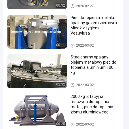
WUXI WONDERY
Piece do topienia metali
00:32
2026-02-27
INDUSTRY EQUIPMENT
CO., LTD.
Piec do topienia metalu
opalany gazem ziemnym
Miedź z tyglem
Vesuviusa
Piece do topienia metali
00:11
2022-03-02
Stacjonarny opalany
olejem metalowy piec do
topienia aluminium 100
kg
Piece do topienia metali
02:32
2022-03-02
2000 kg rotacyjna
maszyna do topienia
metali, piec do topienia
złomu aluminiowego
Piece do topienia metali
00:25
2022-03-02