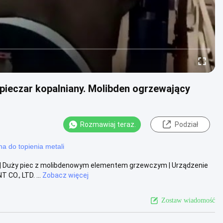
eczar kopalniany. Molibden ogrzewający
Rozmawiaj teraz.
Podział
a do topienia metali
| Duży piec z molibdenowym elementem grzewczym | Urządzenie
CO., LTD. ...
Zobacz więcej
Zostaw wiadomość