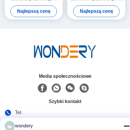
wysokiej temperaturze z
systemem spalania rur 350
Najlepszą cenę
Najlepszą cenę
grafitowym ogrzewaniem –
kg
WUXI WONDERY
Media społecznościowe
Szybki kontakt
Tel.
86-153-0529-9442
wondery