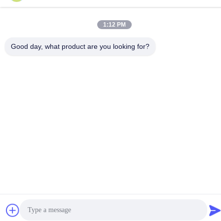
Wiadomość elektroniczna
ruth@wondery.cn
1:12 PM
Adres
Good day, what product are you looking for?
Shengang Metropolitan Plaza, dzielnica Xinwu, Wuxi, Chiny
Polityka prywatności
|
Sitemap
Chiny Dobra jakość Radiator Fin Machine Sprzedawca. 2019-
2026 Wuxi Wondery Industry Equipment Co., Ltd Wszystkie
prawa zastrzeżone.