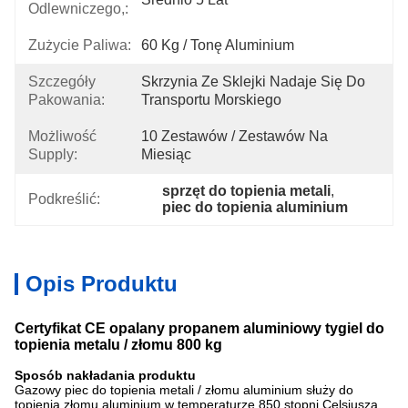
Odlewniczego,:
Zużycie Paliwa:
60 Kg / Tonę Aluminium
Szczegóły
Skrzynia Ze Sklejki Nadaje Się Do 
Pakowania:
Transportu Morskiego
Możliwość
10 Zestawów / Zestawów Na 
Supply:
Miesiąc
sprzęt do topienia metali
, 
Podkreślić:
piec do topienia aluminium
Opis Produktu
Certyfikat CE opalany propanem aluminiowy tygiel do
topienia metalu / złomu 800 kg
Sposób nakładania produktu
Gazowy piec do topienia metali / złomu aluminium służy do
topienia złomu aluminium w temperaturze 850 stopni Celsjusza.