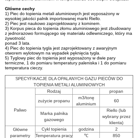
Główne cechy
1) Piec do topienia metali aluminiowych jest wyposażony w
wysokiej jakości palnik importowanej marki Riello.
2) Piec jest naukowo zaprojektowany z kominem.
3) Korpus pieca do topienia złomu aluminiowego jest zbudowany
z jednorazowo formującego się materiału odlewniczego, który ma
żywotność
ponad 3 lata.
4) Piec do topienia tygla jest zaprojektowany z awaryjnym
otworem wylotowym na wypadek pęknięcia tygla.
5) Tyglowy piec do topienia jest wyposażony w dwie pary
termiczne, 1 do pomiaru temperatury paleniska i 1 do pomiaru
temperatura cieczy.
SPECYFIKACJE DLA OPALANYCH GAZU PIECÓW DO
TOPIENIA METALI ALUMINIOWYCH
Rodzaj
propan
m3/tonę
zużycie propanu
60
aluminium
Paliwo
Riello (lub
Marka palnika
wybrany przez
gazowego
klienta)
Cykl topienia
godzina
2
Główne
parametry
Temperatura pracy
℃
850