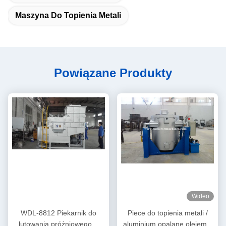
Maszyna Do Topienia Metali
Powiązane Produkty
Wideo
WDL-8812 Piekarnik do
Piece do topienia metali /
lutowania próżniowego w
aluminium opalane olejem z