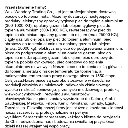
Przedstawienie firmy:
Wuxi Wondery Trading Co., Ltd jest profesjonalnym dostawcą
pieców do topienia metali.Możemy dostarczyć następujące
produkty: elektryczny oporowy tyglowy piec do topienia aluminium
(300-1000 KG), opalany gazem lub olejem tyglowy piec do
topienia aluminium (300-1000 KG), rewerberacyjny piec do
topienia aluminium opalany gazem lub olejem (max 25000 KG),
ciągły gaz lub olej opalany piec do topienia aluminium, piec
obrotowy do topienia aluminium opalany gazem lub olejem
(maks. 10000 kg), elektryczne piece do podgrzewania aluminium,
piece do podgrzewania aluminium opalane gazem, piec do
topienia miedzi opalany gazem lub olejem, piec obrotowy do
topienia popiołu cynkowego, piec obrotowy do topienia
akumulatorów ołowiowych.Nasze piece do topienia służą głównie
do topienia metalu o niskiej temperaturze topnienia, a
maksymalna temperatura pracy naszego pieca to 1350 stopni
Celsjusza.Nasze piece są szeroko stosowane w dziedzinie
produkcji wlewków aluminiowych, odlewania ciśnieniowego
wysoko i niskociśnieniowego, przemysłu miedziowego, produkcji
wlewków cynkowych i recyklingu akumulatorów
ołowiowych.Nasze piece zostały wywiezione do Kataru, Arabii
Saudyjskiej, Meksyku, Filipin, Kenii, Pakistanu, Kanady, Egiptu,
Tanzanii itp. Filozofią naszej firmy jest służenie każdemu klientowi
naszą szczerością, profesjonalizmem i pełnym
wysiłkiem.Serdecznie zapraszamy każdego klienta do przyjazdu
do Chin, odwiedzenia nas i budowania świetlanej przyszłości
dzięki naszej wzajemnej współpracy.