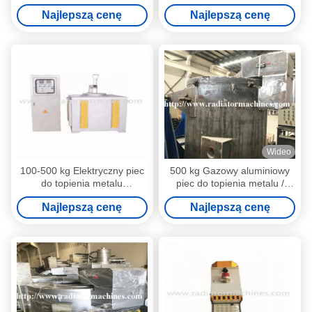
aluminium 100 kg
opalany o pojemności 2000
Najlepszą cenę
Najlepszą cenę
kg
Wideo
100-500 kg Elektryczny piec
500 kg Gazowy aluminiowy
do topienia metalu
piec do topienia metalu /
Aluminiowy stacjonarny z
złomu Tygiel Palnik Riello
Najlepszą cenę
Najlepszą cenę
alarmem wycieku