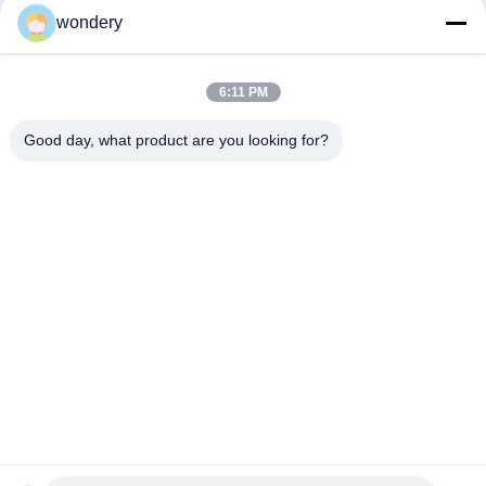
wondery
Media społecznościowe
6:11 PM
Szybki kontakt
Good day, what product are you looking for?
Tel.
86-153-0529-9442
Wiadomość elektroniczna
ruth@wondery.cn
Adres
Shengang Metropolitan Plaza, dzielnica Xinwu, Wuxi, Chiny
Polityka prywatności
|
Sitemap
Chiny Dobra jakość Radiator Fin Machine Sprzedawca. 2019-
2026 Wuxi Wondery Industry Equipment Co., Ltd Wszystkie