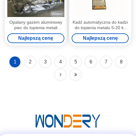
Wideo
Opalany gazem aluminiowy
Kadź automatyczna do kadzi
piec do topienia metali
do topienia metalu 5-20 kg
System spalania rur
na kadziowy most
Najlepszą cenę
Najlepszą cenę
Oszczędzanie energii 10%
napowietrzny
1
2
3
4
5
6
7
8