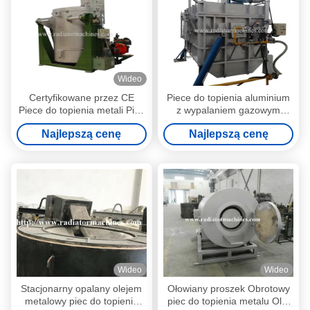
Wideo
Certyfikowane przez CE
Piece do topienia aluminium
Piece do topienia metali Piec
z wypalaniem gazowym
tyglowy na propan 800 kg
złomem 2000 kg
Najlepszą cenę
Najlepszą cenę
Wideo
Wideo
Stacjonarny opalany olejem
Ołowiany proszek Obrotowy
metalowy piec do topienia
piec do topienia metalu Olej