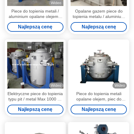
Wideo
Piece do topienia metali /
Opalane gazem piece do
aluminium opalane olejem z
topienia metalu / aluminium
systemem spalania rur 350
Linia odlewania wlewków z
Najlepszą cenę
Najlepszą cenę
kg
ładowaniem
Wideo
Wideo
Elektryczne piece do topienia
Piece do topienia metali
typu pit / metal Max 1000 kg
opalane olejem, piec do
tygiel Morgan
topienia aluminium WR-RGY-
Najlepszą cenę
Najlepszą cenę
350