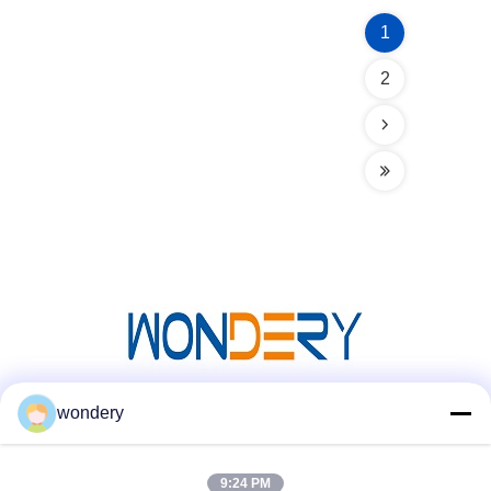
1
2
wondery
Media społecznościowe
9:24 PM