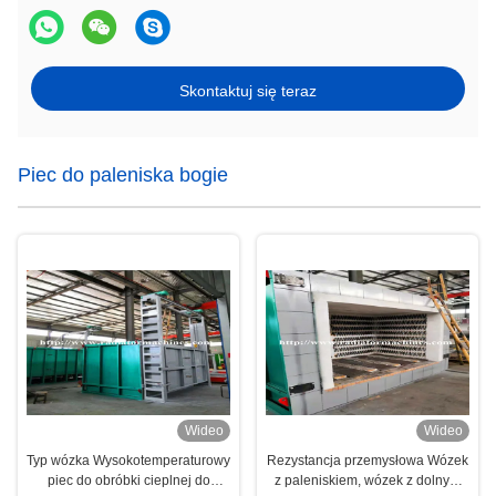
Skontaktuj się teraz
Piec do paleniska bogie
Wideo
Wideo
Typ wózka Wysokotemperaturowy
Rezystancja przemysłowa Wózek
piec do obróbki cieplnej do
z paleniskiem, wózek z dolnym