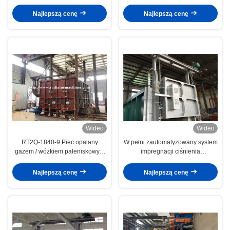
certyfikatu CE żeliwa
piecem samochodowym
Najlepszą cenę
Najlepszą cenę
Wideo
Wideo
RT2Q-1840-9 Piec opalany
W pełni zautomatyzowany system
gazem / wózkiem paleniskowym
impregnacji ciśnienia
do hartowania
próżniowego VPI1500 dla
zawijania silników i
Najlepszą cenę
Najlepszą cenę
transformatorów