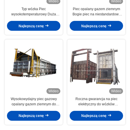
Wideo
Wideo
Typ wózka Piec
Piec opalany gazem ziemnym
wysokotemperaturowy Duża
Bogie piec na niestandardowy
pojemność załadunkowa dla
rozmiar Stabilna wydajność
żeliwa
Najlepszą cenę
Najlepszą cenę
Wideo
Wideo
Wysokowydajny piec gazowy
Roczna gwarancja na piec
opalany gazem ziemnym do
elektryczny do wózków
wysokich części chromowych
paleniskowych typu All Fibre
Najlepszą cenę
Najlepszą cenę