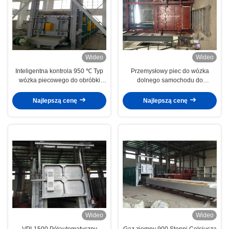
Wideo
Wideo
Inteligentna kontrola 950 ℃ Typ
Przemysłowy piec do wózka
wózka piecowego do obróbki
dolnego samochodu do
cieplnej części stalowych
hartowania wyżarzania
Najlepszą cenę
Najlepszą cenę
Wideo
Wideo
VPI-1500 Półautomatyczny
Gaz ziemny 900 Stopni Celsjusza