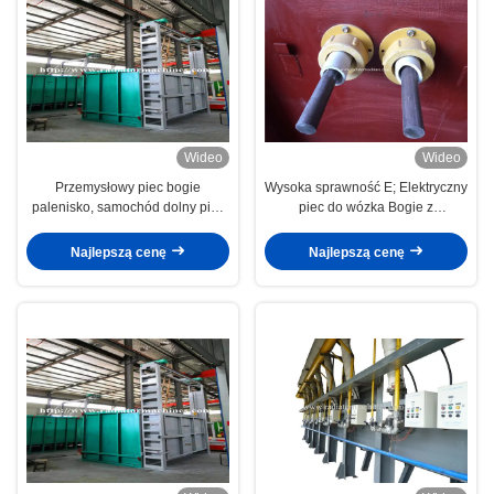
Wideo
Wideo
Przemysłowy piec bogie
Wysoka sprawność E; Elektryczny
palenisko, samochód dolny piec
piec do wózka Bogie z
przechylny wózek
zaawansowanym projektem CAD
Najlepszą cenę
Najlepszą cenę