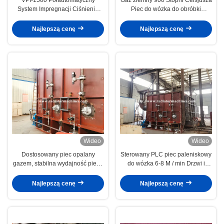
System Impregnacji Ciśnienia
Piec do wózka do obróbki
próżniowego dla izolacji silników
cieplnej PWHT
i transformatorów
Najlepszą cenę
Najlepszą cenę
Wideo
Wideo
Dostosowany piec opalany
Sterowany PLC piec paleniskowy
gazem, stabilna wydajność pieca
do wózka 6-8 M / min Drzwi i
do obróbki cieplnej
prędkość przesuwu wózka
Najlepszą cenę
Najlepszą cenę