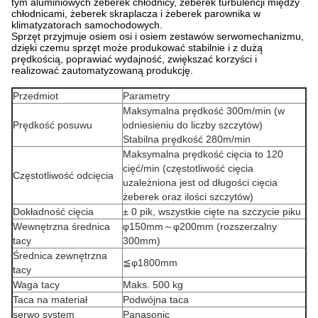
tym aluminiowych żeberek chłodnicy, żeberek turbulencji między
chłodnicami, żeberek skraplacza i żeberek parownika w
klimatyzatorach samochodowych.
Sprzęt przyjmuje osiem osi i osiem zestawów serwomechanizmu,
dzięki czemu sprzęt może produkować stabilnie i z dużą
prędkością, poprawiać wydajność, zwiększać korzyści i
realizować zautomatyzowaną produkcję.
Przedmiot
Parametry
Maksymalna prędkość 300m/min (w
Prędkość posuwu
odniesieniu do liczby szczytów)
Stabilna prędkość 280m/min
Maksymalna prędkość cięcia to 120
cięć/min (częstotliwość cięcia
Częstotliwość odcięcia
uzależniona jest od długości cięcia
żeberek oraz ilości szczytów)
Dokładność cięcia
± 0 pik, wszystkie cięte na szczycie piku
Wewnętrzna średnica
φ150mm～φ200mm (rozszerzalny
tacy
300mm)
Średnica zewnętrzna
≦φ1800mm
tacy
Waga tacy
Maks. 500 kg
Taca na materiał
Podwójna taca
serwo system
Panasonic