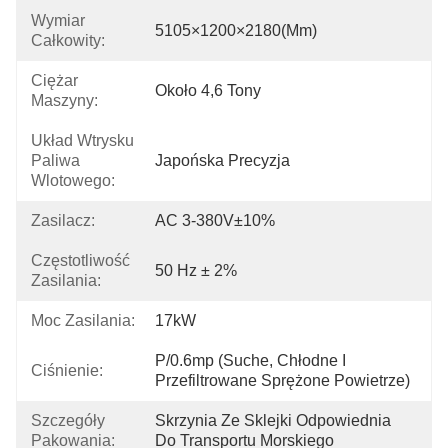
Wymiar
5105×1200×2180(mm)
Całkowity:
Ciężar
Około 4,6 Tony
Maszyny:
Układ Wtrysku
Paliwa
Japońska Precyzja
Wlotowego:
Zasilacz:
AC 3-380V±10%
Częstotliwość
50 Hz ± 2%
Zasilania:
Moc Zasilania:
17kW
P/0.6mp (suche, Chłodne I 
Ciśnienie:
Przefiltrowane Sprężone Powietrze)
Szczegóły
Skrzynia Ze Sklejki Odpowiednia 
Pakowania:
Do Transportu Morskiego