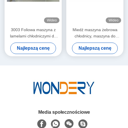
Wideo
Wideo
3003 Foliowa maszyna z
Miedź maszyna żebrowa
lamelami chłodniczymi do
chłodnicy, maszyna do
wysokości 45 mm ze stabilną
produkcji żeber 1- 4 rdzeń
Najlepszą cenę
Najlepszą cenę
wydajnością
rdzeniowy
Media społecznościowe