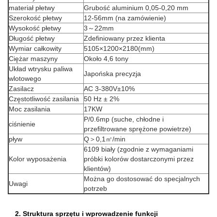
materiał płetwy
Grubość aluminium 0,05-0,20 mm
Szerokość płetwy
12-56mm (na zamówienie)
Wysokość płetwy
3～22mm
Długość płetwy
Zdefiniowany przez klienta
Wymiar całkowity
5105×1200×2180(mm)
Ciężar maszyny
Około 4,6 tony
Układ wtrysku paliwa
Japońska precyzja
wlotowego
Zasilacz
AC 3-380V±10%
Częstotliwość zasilania
50 Hz ± 2%
Moc zasilania
17KW
P/0.6mp (suche, chłodne i
ciśnienie
przefiltrowane sprężone powietrze)
pływ
Q＞0,1㎥/min
6109 biały (zgodnie z wymaganiami
Kolor wyposażenia
próbki kolorów dostarczonymi przez
klientów)
Można go dostosować do specjalnych
Uwagi
potrzeb
2. Struktura sprzętu i wprowadzenie funkcji