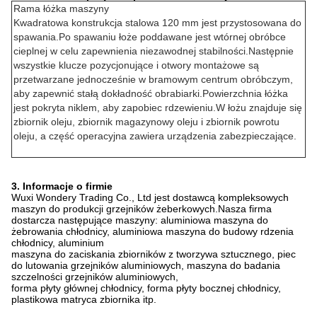
Rama łóżka maszyny
Kwadratowa konstrukcja stalowa 120 mm jest przystosowana do
spawania.Po spawaniu łoże poddawane jest wtórnej obróbce
cieplnej w celu zapewnienia niezawodnej stabilności.Następnie
wszystkie klucze pozycjonujące i otwory montażowe są
przetwarzane jednocześnie w bramowym centrum obróbczym,
aby zapewnić stałą dokładność obrabiarki.Powierzchnia łóżka
jest pokryta niklem, aby zapobiec rdzewieniu.W łożu znajduje się
zbiornik oleju, zbiornik magazynowy oleju i zbiornik powrotu
oleju, a część operacyjna zawiera urządzenia zabezpieczające.
3. Informacje o firmie
Wuxi Wondery Trading Co., Ltd jest dostawcą kompleksowych
maszyn do produkcji grzejników żeberkowych.Nasza firma
dostarcza następujące maszyny: aluminiowa maszyna do
żebrowania chłodnicy, aluminiowa maszyna do budowy rdzenia
chłodnicy, aluminium
maszyna do zaciskania zbiorników z tworzywa sztucznego, piec
do lutowania grzejników aluminiowych, maszyna do badania
szczelności grzejników aluminiowych,
forma płyty głównej chłodnicy, forma płyty bocznej chłodnicy,
plastikowa matryca zbiornika itp.