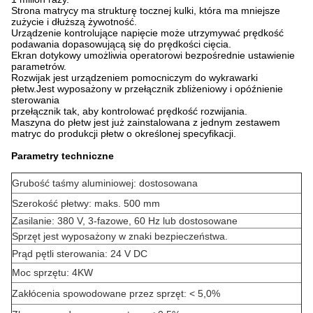
Strona matrycy ma strukturę tocznej kulki, która ma mniejsze
zużycie i dłuższą żywotność.
Urządzenie kontrolujące napięcie może utrzymywać prędkość
podawania dopasowującą się do prędkości cięcia.
Ekran dotykowy umożliwia operatorowi bezpośrednie ustawienie
parametrów.
Rozwijak jest urządzeniem pomocniczym do wykrawarki
płetw.Jest wyposażony w przełącznik zbliżeniowy i opóźnienie
sterowania
przełącznik tak, aby kontrolować prędkość rozwijania.
Maszyna do płetw jest już zainstalowana z jednym zestawem
matryc do produkcji płetw o określonej specyfikacji.
Parametry techniczne
Grubość taśmy aluminiowej: dostosowana
Szerokość płetwy: maks. 500 mm
Zasilanie: 380 V, 3-fazowe, 60 Hz lub dostosowane
Sprzęt jest wyposażony w znaki bezpieczeństwa.
Prąd pętli sterowania: 24 V DC
Moc sprzętu: 4KW
Zakłócenia spowodowane przez sprzęt: < 5,0%