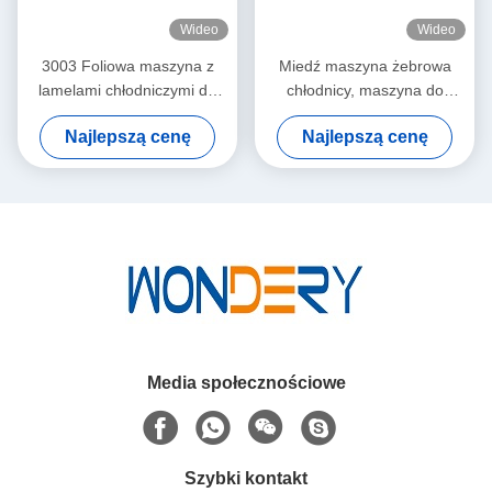
Wideo
Wideo
3003 Foliowa maszyna z
Miedź maszyna żebrowa
lamelami chłodniczymi do
chłodnicy, maszyna do
wysokości 45 mm ze stabilną
produkcji żeber 1- 4 rdzeń
Najlepszą cenę
Najlepszą cenę
wydajnością
rdzeniowy
Media społecznościowe
Szybki kontakt