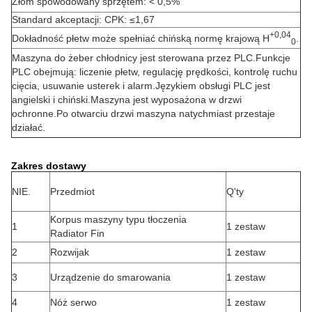
Złom spowodowany sprzętem: < 0,5%
Standard akceptacji: CPK: ≤1,67
+0,04
Dokładność płetw może spełniać chińską normę krajową H
.
0
Maszyna do żeber chłodnicy jest sterowana przez PLC.Funkcje
PLC obejmują: liczenie płetw, regulację prędkości, kontrolę ruchu
cięcia, usuwanie usterek i alarm.Językiem obsługi PLC jest
angielski i chiński.Maszyna jest wyposażona w drzwi
ochronne.Po otwarciu drzwi maszyna natychmiast przestaje
działać.
Zakres dostawy
NIE.
Przedmiot
Q'ty
Korpus maszyny typu tłoczenia
1
1 zestaw
Radiator Fin
2
Rozwijak
1 zestaw
3
Urządzenie do smarowania
1 zestaw
4
Nóż serwo
1 zestaw