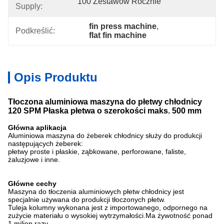
100 Zestawów Rocznie
Supply:
fin press machine
, 
Podkreślić:
flat fin machine
Opis Produktu
Tłoczona aluminiowa maszyna do płetwy chłodnicy
120 SPM Płaska płetwa o szerokości maks. 500 mm
Główna aplikacja
Aluminiowa maszyna do żeberek chłodnicy służy do produkcji
następujących żeberek:
płetwy proste i płaskie, ząbkowane, perforowane, faliste,
żaluzjowe i inne.
Główne cechy
Maszyna do tłoczenia aluminiowych płetw chłodnicy jest
specjalnie używana do produkcji tłoczonych płetw.
Tuleja kolumny wykonana jest z importowanego, odpornego na
zużycie materiału o wysokiej wytrzymałości.Ma żywotność ponad
1 milion razy.