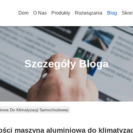
Dom
O Nas
Produkty
Rozwiązania
Blog
Skont
Szczegóły Bloga
iowa Do Klimatyzacji Samochodowej
ości maszyna aluminiowa do klimatyza