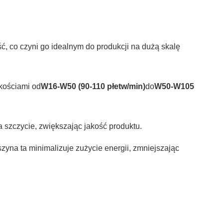
ć, co czyni go idealnym do produkcji na dużą skalę
dkościami od
W16-W50 (90-110 płetw/min)
do
W50-W105
a szczycie, zwiększając jakość produktu.
szyna ta minimalizuje zużycie energii, zmniejszając