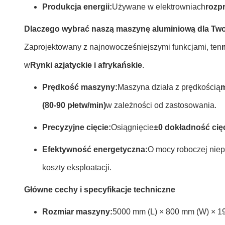
Produkcja energii:
Używane w elektrowniach
rozpr
Dlaczego wybrać naszą maszynę aluminiową dla Twoj
Zaprojektowany z najnowocześniejszymi funkcjami, ten
w
Rynki azjatyckie i afrykańskie
.
Prędkość maszyny:
Maszyna działa z prędkością
m
(80-90 płetw/min)
w zależności od zastosowania.
Precyzyjne cięcie:
Osiągnięcie
±0 dokładność cię
Efektywność energetyczna:
O mocy roboczej niep
koszty eksploatacji.
Główne cechy i specyfikacje techniczne
Rozmiar maszyny:
5000 mm (L) × 800 mm (W) × 1