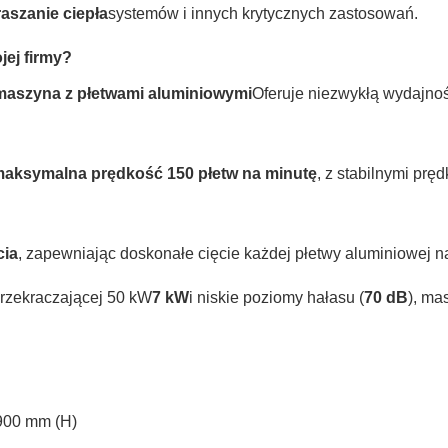
aszanie ciepła
systemów i innych krytycznych zastosowań.
ej firmy?
maszyna z płetwami aluminiowymi
Oferuje niezwykłą wydajnoś
aksymalna prędkość 150 płetw na minutę
, z stabilnymi prę
cia
, zapewniając doskonałe cięcie każdej płetwy aluminiowej n
rzekraczającej 50 kW
7 kW
i niskie poziomy hałasu (
70 dB
), ma
900 mm (H)