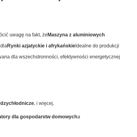
cić uwagę na fakt, że
Maszyna z aluminiowych
 dla
Rynki azjatyckie i afrykańskie
Idealne do produkcji
wana dla wszechstronności, efektywności energetycznej
dzychłodnicze
, i więcej.
zatory dla gospodarstw domowych
a