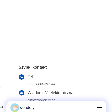
Szybki kontakt
Tel.
86-153-0529-9442
a
Wiadomość elektroniczna
ruth@wondery.cn
ka
wondery
Adres