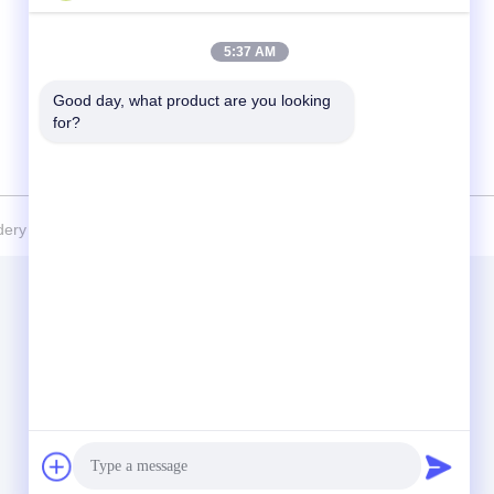
Shengang Metropolitan Plaza, dzielnica
Xinwu, Wuxi, Chiny
5:37 AM
Good day, what product are you looking 
for?
ry Industry Equipment Co., Ltd Wszystkie prawa zastrzeżone.