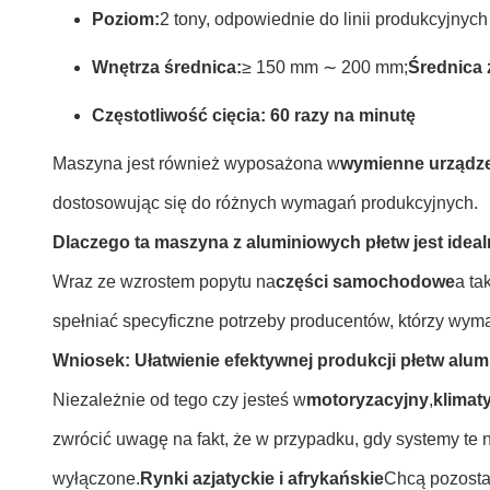
Poziom:
2 tony, odpowiednie do linii produkcyjnych
Wnętrza średnica:
≥ 150 mm ∼ 200 mm;
Średnica 
Częstotliwość cięcia:
60 razy na minutę
Maszyna jest również wyposażona w
wymienne urządz
dostosowując się do różnych wymagań produkcyjnych.
Dlaczego ta maszyna z aluminiowych płetw jest ideal
Wraz ze wzrostem popytu na
części samochodowe
a ta
spełniać specyficzne potrzeby producentów, którzy wym
Wniosek: Ułatwienie efektywnej produkcji płetw alu
Niezależnie od tego czy jesteś w
motoryzacyjny
,
klimat
zwrócić uwagę na fakt, że w przypadku, gdy systemy te n
wyłączone.
Rynki azjatyckie i afrykańskie
Chcą pozosta