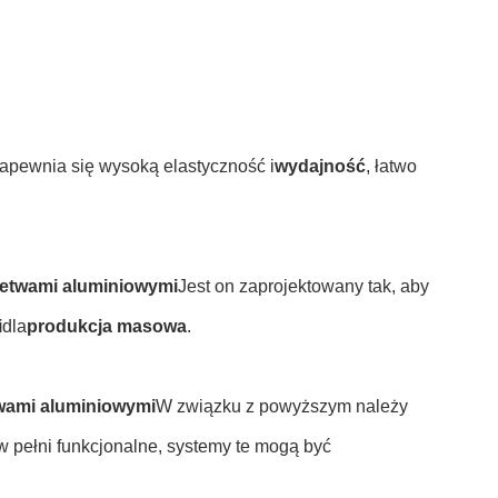
apewnia się wysoką elastyczność i
wydajność
, łatwo
łetwami aluminiowymi
Jest on zaprojektowany tak, aby
i
dla
produkcja masowa
.
wami aluminiowymi
W związku z powyższym należy
 w pełni funkcjonalne, systemy te mogą być