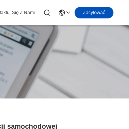
aktuj Się Z Nami
Zacytować
cji samochodowej