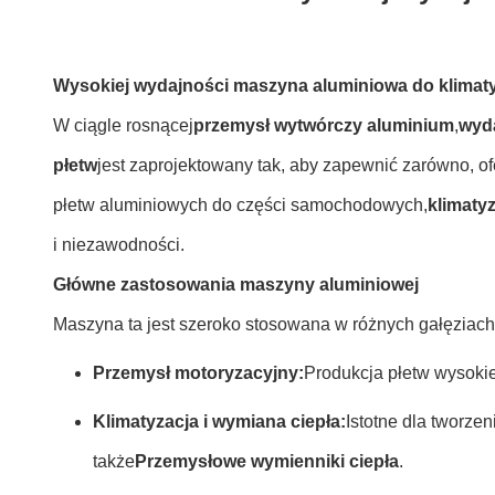
Wysokiej wydajności maszyna aluminiowa do klimat
W ciągle rosnącej
przemysł wytwórczy aluminium
,
wyd
płetw
jest zaprojektowany tak, aby zapewnić zarówno, of
płetw aluminiowych do części samochodowych,
klimaty
i niezawodności.
Główne zastosowania maszyny aluminiowej
Maszyna ta jest szeroko stosowana w różnych gałęziach
Przemysł motoryzacyjny:
Produkcja płetw wysokie
Klimatyzacja i wymiana ciepła:
Istotne dla tworzen
także
Przemysłowe wymienniki ciepła
.