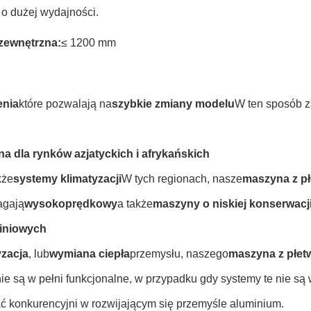
 o dużej wydajności.
zewnętrzna:
≤ 1200 mm
enia
które pozwalają na
szybkie zmiany modelu
W ten sposób z
na dla rynków azjatyckich i afrykańskich
kże
systemy klimatyzacji
W tych regionach, nasze
maszyna z p
agają
wysokoprędkowy
a także
maszyny o niskiej konserwacj
miniowych
yzacja
, lub
wymiana ciepła
przemysłu, naszego
maszyna z płet
ie są w pełni funkcjonalne, w przypadku gdy systemy te nie są
ć konkurencyjni w rozwijającym się przemyśle aluminium.