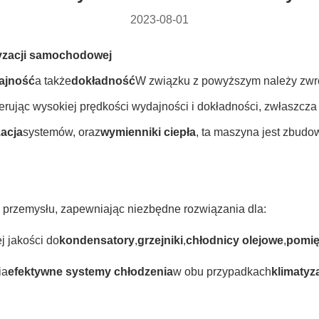
2023-08-01
yzacji samochodowej
ajność
a także
dokładność
W związku z powyższym należy zwró
erując wysokiej prędkości wydajności i dokładności, zwłaszcza
zacja
systemów, oraz
wymienniki ciepła
, ta maszyna jest zbudo
 przemysłu, zapewniając niezbędne rozwiązania dla:
j jakości do
kondensatory
,
grzejniki
,
chłodnicy olejowe
,
pomię
ia
efektywne systemy chłodzenia
w obu przypadkach
klimaty