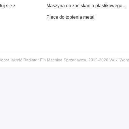
uj się z
Maszyna do zaciskania plastikowego
zbiornika chłodnicy
Piece do topienia metali
Dobra jakość Radiator Fin Machine Sprzedawca. 2019-2026 Wuxi Wonde